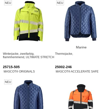
NEU
NEU
Marine
Winterjacke, zweifarbig,
Thermojacke,
flammhemmend, ULTIMATE STRETCH
25715-505
25002-246
MASCOT® ORIGINALS
MASCOT® ACCELERATE SAFE
NEU