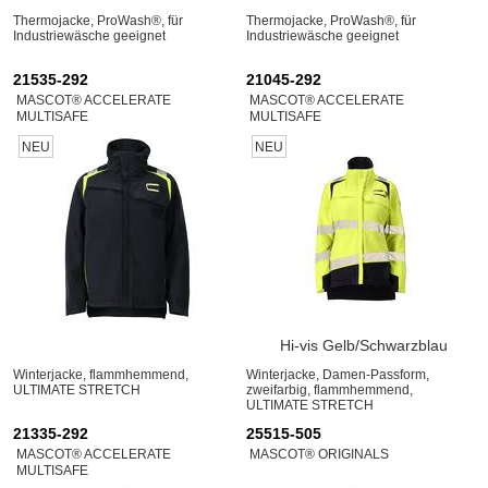
Thermojacke, ProWash®, für
Thermojacke, ProWash®, für
Industriewäsche geeignet
Industriewäsche geeignet
21535-292
21045-292
MASCOT® ACCELERATE
MASCOT® ACCELERATE
MULTISAFE
MULTISAFE
NEU
NEU
Hi-vis Gelb/Schwarzblau
Winterjacke, flammhemmend,
Winterjacke, Damen-Passform,
ULTIMATE STRETCH
zweifarbig, flammhemmend,
ULTIMATE STRETCH
21335-292
25515-505
MASCOT® ACCELERATE
MASCOT® ORIGINALS
MULTISAFE