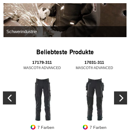
Schwerindustrie
Beliebteste Produkte
17179-311
17031-311
MASCOT® ADVANCED
MASCOT® ADVANCED
M
7 Farben
7 Farben