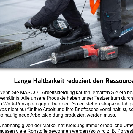
Lange Haltbarkeit reduziert den Ressour
Wenn Sie MASCOT-Arbeitskleidung kaufen, erhalten Sie ein bes
Verhältnis. Alle unsere Produkte haben unser Testzentrum durc
to Work-Prinzipien geprüft worden. So entstehen strapazierfähige
was nicht nur für Ihre Arbeit und Ihre Brieftasche vorteilhaft ist,
so häufig neue Arbeitskleidung produziert werden muss.
Unabhängig von der Marke, hat Kleidung immer erhebliche Umw
müssen viele Rohstoffe gewonnen werden (so wird z. B. Polyeste